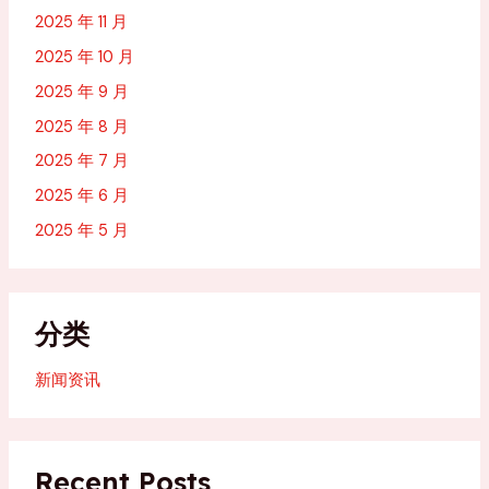
2025 年 11 月
2025 年 10 月
2025 年 9 月
2025 年 8 月
2025 年 7 月
2025 年 6 月
2025 年 5 月
分类
新闻资讯
Recent Posts