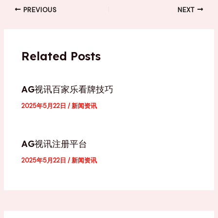
PREVIOUS
NEXT
Related Posts
AG视讯百家乐看牌技巧
2025年5月22日
/
新闻资讯
AG视讯注册平台
2025年5月22日
/
新闻资讯