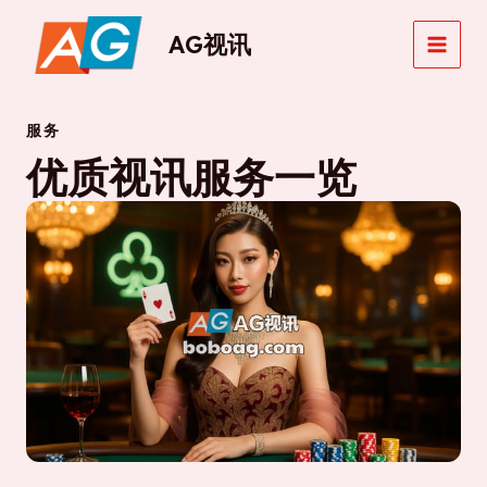
跳
至
AG视讯
MAIN
内
容
MEN
服务
优质视讯服务一览