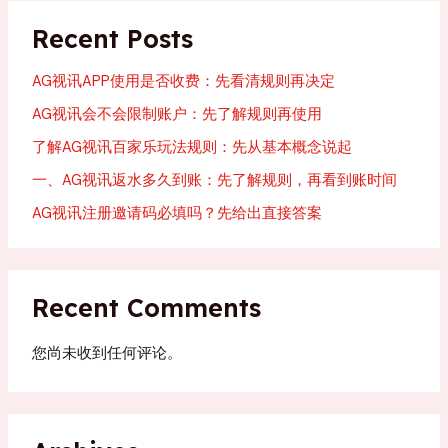
Recent Posts
AG视讯APP使用是否收费：先看清规则再决定
AG视讯会不会限制账户：先了解规则再使用
了解AG视讯百家乐玩法规则：先从基本概念说起
一、AG视讯返水多久到账：先了解规则，再看到账时间
AG视讯注册邀请码必填吗？先给出直接答案
Recent Comments
您尚未收到任何评论。