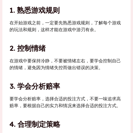
1. 熟悉游戏规则
在开始游戏之前，一定要先熟悉游戏规则，了解每个游戏
的玩法和规则，这样才能在游戏中游刃有余。
2. 控制情绪
在游戏中要保持冷静，不要被情绪左右，要学会控制自己
的情绪，避免因为情绪失控而做出错误的决策。
3. 学会分析赔率
要学会分析赔率，选择合适的投注方式，不要一味追求高
赔率，要根据自己的实力和情况来选择合适的投注方式。
4. 合理制定策略