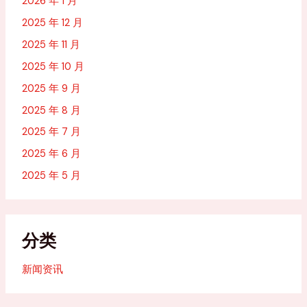
2026 年 1 月
2025 年 12 月
2025 年 11 月
2025 年 10 月
2025 年 9 月
2025 年 8 月
2025 年 7 月
2025 年 6 月
2025 年 5 月
分类
新闻资讯